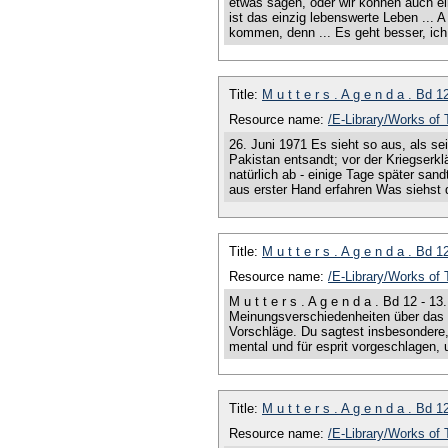
etwas sagen, oder wir können auch ei
ist das einzig lebenswerte Leben ... A
kommen, denn ... Es geht besser, ic
Title:
M u t t e r s . A g e n d a . Bd 
Resource name:
/E-Library/Works 
26. Juni 1971 Es sieht so aus, als se
Pakistan entsandt; vor der Kriegserkl
natürlich ab - einige Tage später sand
aus erster Hand erfahren Was siehst d
Title:
M u t t e r s . A g e n d a . Bd 
Resource name:
/E-Library/Works 
M u t t e r s . A g e n d a . Bd 12 -
Meinungsverschiedenheiten über das z
Vorschläge. Du sagtest insbesondere,
mental und für esprit vorgeschlagen, u
Title:
M u t t e r s . A g e n d a . Bd 
Resource name:
/E-Library/Works 