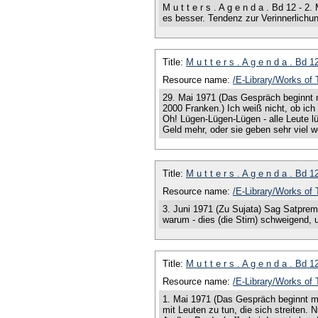
M u t t e r s . A g e n d a . Bd 12 
es besser. Tendenz zur Verinnerlichun
Title:
M u t t e r s . A g e n d a . Bd 
Resource name:
/E-Library/Works 
29. Mai 1971 (Das Gespräch beginnt m
2000 Franken.) Ich weiß nicht, ob ich
Oh! Lügen-Lügen-Lügen - alle Leute lü
Geld mehr, oder sie geben sehr viel 
Title:
M u t t e r s . A g e n d a . Bd 
Resource name:
/E-Library/Works 
3. Juni 1971 (Zu Sujata) Sag Satprem,
warum - dies (die Stirn) schweigend, 
Title:
M u t t e r s . A g e n d a . Bd 
Resource name:
/E-Library/Works 
1. Mai 1971 (Das Gespräch beginnt mi
mit Leuten zu tun, die sich streiten. 