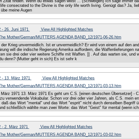
n Zitat finden. Wenn du etwas sagen willst ... (Schweigen) Ich sage immer da
 life consecrated to the Divine is the only life worth living. Genügt das? Ja, 
h übe meine Augen
12 - 26. Juni 1971
View All Highlighted Matches
of The Mother/German/MUTTERS AGENDA BAND_12/1971-06-26.htm
i der Krieg unvermeidlich. Ist er unvermeidlich? Er wird von einem auf den an
ärung will die indische Regierung Amerika auffordern, die Waffenlieferungen n
ten sie drei oder vier weitere Schiffe mit Waffen. ]] . Auf das warten sie, un
u denn? (Mutter geht in sich) Es ist sehr k
12 - 13. März 1971
View All Highlighted Matches
of The Mother/German/MUTTERS AGENDA BAND_12/1971-03-13.htm
 13. März 1971 13. März 1971 Es geht um C.S. [einen deutschen Übersetzer] - 
u verwendende Vokabular. Schon vor drei oder vier Jahren, als C.S. mein e
 daß das Wort "mental" und das Wort "esprit" nicht durch denselben Begriff ü
nd schließlich wählte man zwei Worte: das Wort "Geist" für mental (wenn ich m
12 - 2. März 1971
View All Highlighted Matches
of The Mother/German/MUTTERS AGENDA BAND_12/1971-03-02.htm