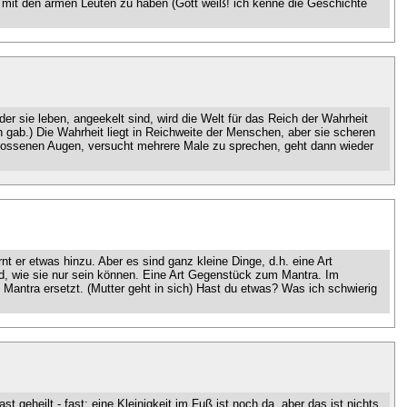
eid mit den armen Leuten zu haben (Gott weiß! ich kenne die Geschichte
er sie leben, angeekelt sind, wird die Welt für das Reich der Wahrheit
sen gab.) Die Wahrheit liegt in Reichweite der Menschen, aber sie scheren
hlossenen Augen, versucht mehrere Male zu sprechen, geht dann wieder
nt er etwas hinzu. Aber es sind ganz kleine Dinge, d.h. eine Art
nd, wie sie nur sein können. Eine Art Gegenstück zum Mantra. Im
 Mantra ersetzt. (Mutter geht in sich) Hast du etwas? Was ich schwierig
t geheilt - fast: eine Kleinigkeit im Fuß ist noch da, aber das ist nichts.