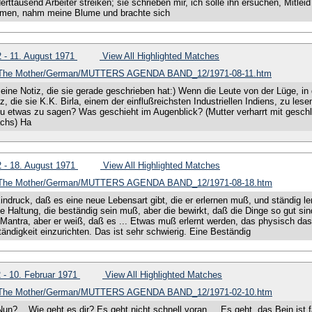
erttausend Arbeiter streiken; sie schrieben mir, ich solle ihn ersuchen, Mitl
Blumen, nahm meine Blume und brachte sich
12 - 11. August 1971
View All Highlighted Matches
of The Mother/German/MUTTERS AGENDA BAND_12/1971-08-11.htm
eine Notiz, die sie gerade geschrieben hat:) Wenn die Leute von der Lüge, in d
iz, die sie K.K. Birla, einem der einflußreichsten Industriellen Indiens, zu le
 du etwas zu sagen? Was geschieht im Augenblick? (Mutter verharrt mit gesc
ächs) Ha
12 - 18. August 1971
View All Highlighted Matches
of The Mother/German/MUTTERS AGENDA BAND_12/1971-08-18.htm
ndruck, daß es eine neue Lebensart gibt, die er erlernen muß, und ständig ler
Haltung, die beständig sein muß, aber die bewirkt, daß die Dinge so gut si
Mantra, aber er weiß, daß es ... Etwas muß erlernt werden, das physisch das
ständigkeit einzurichten. Das ist sehr schwierig. Eine Beständig
12 - 10. Februar 1971
View All Highlighted Matches
of The Mother/German/MUTTERS AGENDA BAND_12/1971-02-10.htm
n?... Wie geht es dir? Es geht nicht schnell voran ... Es geht, das Bein ist fas