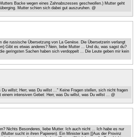
ist Mutters Backe wegen eines Zahnabszesses geschwollen.) Mutter geht
e überging. Mutter schien sich dabei gut auszuruhen. @
um die russische Übersetzung von La Genèse. Die Übersetzerin verlangt
en) Gibt es etwas anderes? Nein, liebe Mutter ... Und du, was sagst du?
 die geringsten Sachen haben sich verdoppelt ... Die Leute geben mir kein
 willst; Herr, was Du willst ..." Keine Fragen stellen, sich nicht fragen
 einem intensiven Gebet: Herr, was Du willst, was Du willst ... @
? Nichts Besonderes, liebe Mutter. Ich auch nicht ... Ich habe es nur
.. (Mutter sucht in ihren Papieren). Ein Minister kam [[Aus der Provinz