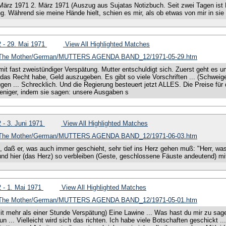
- 2. März 1971 2. März 1971 (Auszug aus Sujatas Notizbuch. Seit zwei Tagen 
g. Während sie meine Hände hielt, schien es mir, als ob etwas von mir in si
12 - 29. Mai 1971
View All Highlighted Matches
of The Mother/German/MUTTERS AGENDA BAND_12/1971-05-29.htm
it fast zweistündiger Verspätung. Mutter entschuldigt sich. Zuerst geht es 
 das Recht habe, Geld auszugeben. Es gibt so viele Vorschriften ... (Schweig
gen ... Schrecklich. Und die Regierung besteuert jetzt ALLES. Die Preise für
weniger, indem sie sagen: unsere Ausgaben s
12 - 3. Juni 1971
View All Highlighted Matches
of The Mother/German/MUTTERS AGENDA BAND_12/1971-06-03.htm
 daß er, was auch immer geschieht, sehr tief ins Herz gehen muß: "Herr, was Du
und hier (das Herz) so verbleiben (Geste, geschlossene Fäuste andeutend) mit
12 - 1. Mai 1971
View All Highlighted Matches
of The Mother/German/MUTTERS AGENDA BAND_12/1971-05-01.htm
t mehr als einer Stunde Verspätung) Eine Lawine ... Was hast du mir zu sagen
Nun ... Vielleicht wird sich das richten. Ich habe viele Botschaften geschickt .