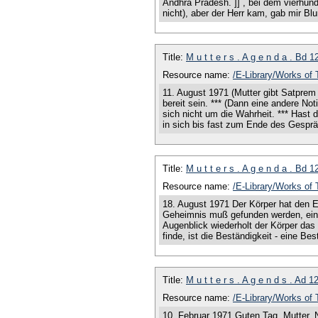
Andhra Pradesh. ]] , bei dem vierhund
nicht), aber der Herr kam, gab mir 
Title:
M u t t e r s . A g e n d a . Bd 
Resource name:
/E-Library/Works 
11. August 1971 (Mutter gibt Satprem 
bereit sein. *** (Dann eine andere Not
sich nicht um die Wahrheit. *** Hast
in sich bis fast zum Ende des Gespr
Title:
M u t t e r s . A g e n d a . Bd 
Resource name:
/E-Library/Works 
18. August 1971 Der Körper hat den Ei
Geheimnis muß gefunden werden, eine 
Augenblick wiederholt der Körper das 
finde, ist die Beständigkeit - eine Be
Title:
M u t t e r s . A g e n d s . Ad 
Resource name:
/E-Library/Works 
10. Februar 1971 Guten Tag, Mutter. Nu