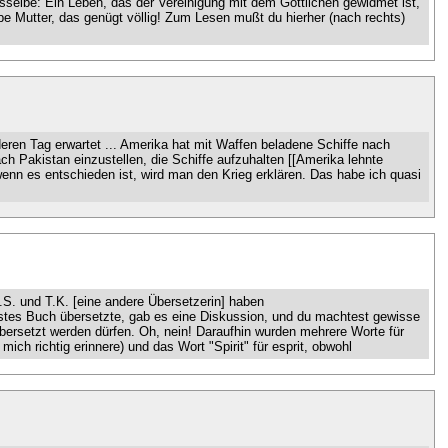
sselbe: Ein Leben, das der Vereinigung mit dem Göttlichen gewidmet ist,
liebe Mutter, das genügt völlig! Zum Lesen mußt du hierher (nach rechts)
deren Tag erwartet ... Amerika hat mit Waffen beladene Schiffe nach
ach Pakistan einzustellen, die Schiffe aufzuhalten [[Amerika lehnte
d wenn es entschieden ist, wird man den Krieg erklären. Das habe ich quasi
C.S. und T.K. [eine andere Übersetzerin] haben
rstes Buch übersetzte, gab es eine Diskussion, und du machtest gewisse
bersetzt werden dürfen. Oh, nein! Daraufhin wurden mehrere Worte für
ich richtig erinnere) und das Wort "Spirit" für esprit, obwohl