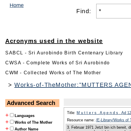
Home
Find:
Acronyms used in the website
SABCL - Sri Aurobindo Birth Centenary Library
CWSA - Complete Works of Sri Aurobindo
CWM - Collected Works of The Mother
>
Works-of-TheMother:"MUTTERS AGE
Advanced Search
Title:
M u t t e r s . A g e n d s . Ad 
+
Languages
Resource name:
/E-Library/Works 
+
Works of The Mother
3. Februar 1971 Jetzt bin ich bereit,
+
Author Name