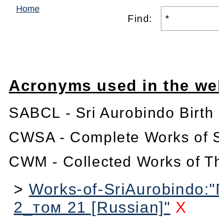
Home
Find:
Acronyms used in the we
SABCL - Sri Aurobindo Birth
CWSA - Complete Works of S
CWM - Collected Works of T
>
Works-of-SriAurobindo:"
2_том 21 [Russian]"
X