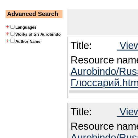
Advanced Search
+
Languages
+
Works of Sri Aurobindo
+
Author Name
Title:
View
Resource nam
Aurobindo/Rus
Глоссарий.htm
Title:
View
Resource nam
Aurobindo/Rus